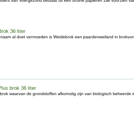
ders van Voergezond bestaat uit een bruine papieren zak voorzien va
rok 36 liter
 naam al doet vermoeden is Weidebrok een paardenweiland in brokvorm
lus brok 36 liter
brok waarvan de grondstoffen afkomstig zijn van biologisch beheerde w