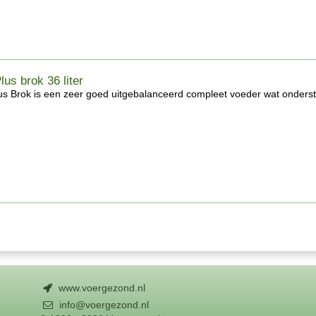
lus brok 36 liter
us Brok is een zeer goed uitgebalanceerd compleet voeder wat onderste
www.voergezond.nl
info@voergezond.nl