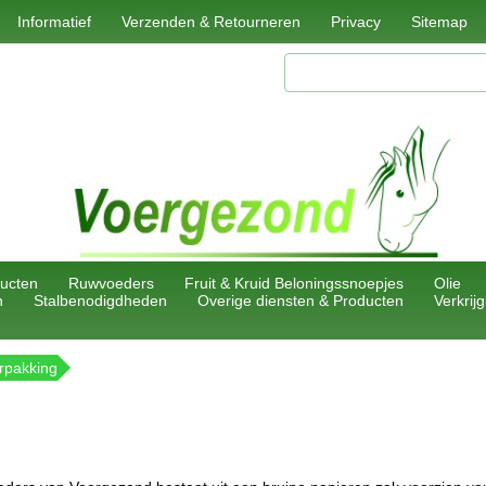
Informatief
Verzenden & Retourneren
Privacy
Sitemap
ucten
Ruwvoeders
Fruit & Kruid Beloningssnoepjes
Olie
n
Stalbenodigdheden
Overige diensten & Producten
Verkrij
rpakking