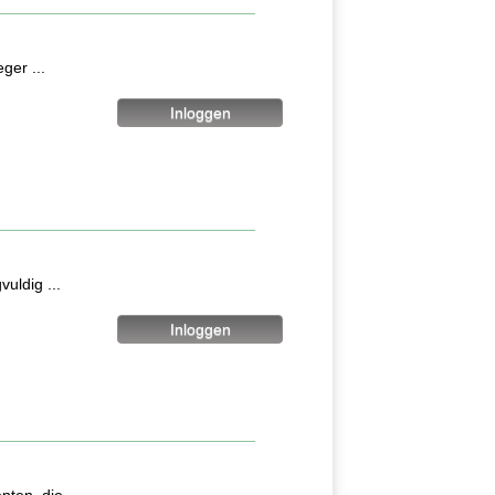
ger ...
uldig ...