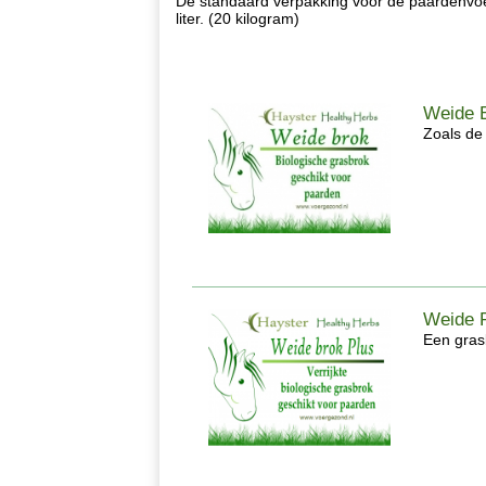
De standaard verpakking voor de paardenvoe
liter. (20 kilogram)
Weide B
Zoals de
Weide P
Een gras