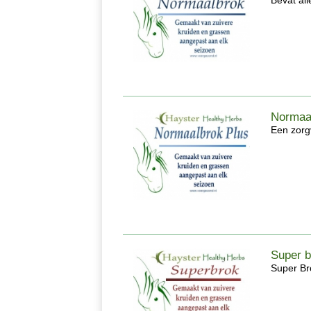
Bevat all
Normaal
Een zorg
Super b
Super Bro