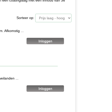
n een coatinglaag met een inhoud van 36
Sorteer op:
. Afkomstig ...
eilanden ...