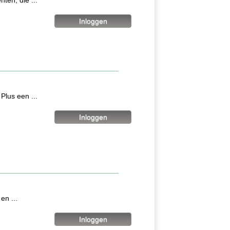
ten, die ...
lus een ...
en ...