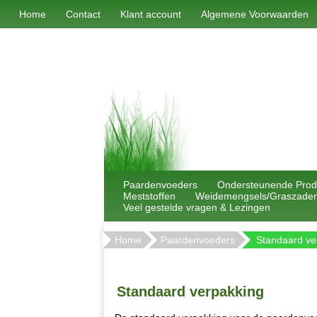
Home
Contact
Klant account
Algemene Voorwaarden
Paardenvoeders
Ondersteunende Prod
Meststoffen
Weidemengsels/Graszade
Veel gestelde vragen & Lezingen
Home
Paardenvoeders
Standaard ve
Standaard verpakking