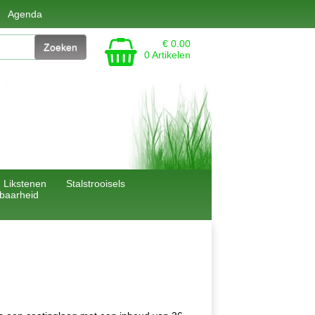
Agenda
€ 0.00
0 Artikelen
Likstenen
Stalstrooisels
gbaarheid