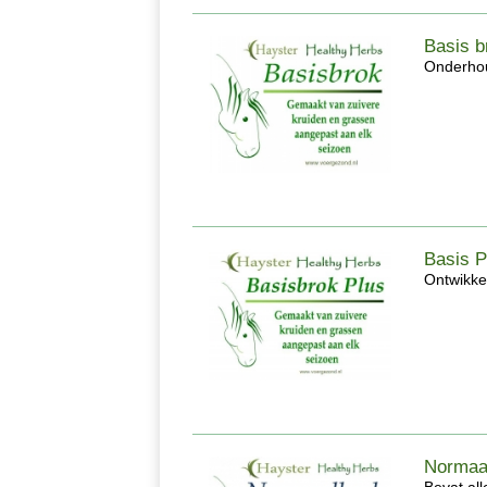
Basis br
Onderhoud
Basis Pl
Ontwikkel
Normaal