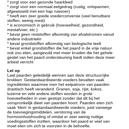
* zorgt voor een gezonde haarkleed
* zorgt voor een normaal eetgedrag (rustig, ontspannen,
afgewisseld met een hap ruwvoer)
* heeft een zeer goede voederconversie (veel benutbare
stoffen, weinig mest)
* is economisch in gebruik (hoeveelheid, gezondheid,
mestafvoer, etc.)
* bevat geen reststoffen afkomstig van afvalstromen vanuit
andere industrieën
* bevat grondstoffen afkomstig van biologische teelt
* bevat enkel grondstoffen die het paard in de vrije natuur
ook zou eten, aangevuld met meer kruiden die het gehele
gestel van het paard ondersteuning biedt indien deze meer
arbeid verricht
Let op
Laat paarden geleidelijk wennen aan deze structuurrijke
brokken: Gestandaardiseerde voeders bevatten vaak
ingrediënten waarmee men het eetpatroon van paarden
drastisch heeft veranderd. Granen, soja, rijst, kokos,
luzerne en vele andere stoffen worden in grote
hoeveelheden in voer gestopt zonder dat dit bij het
oorspronkelijk dieet van paarden hoort. Paarden eten zich
vaak ‘klem’ in gestandaardiseerde voeders, juist vanwege
de toevoegingsmiddelen, verstoring van de
hormoonhuishouding of omdat er zeer weinig nuttige
voedingsstoffen inzitten, waardoor het paard er veel van
moet eten om zich te voorzien in de behoefte.