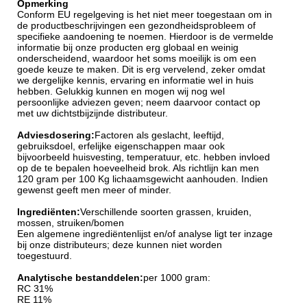
Opmerking
Conform EU regelgeving is het niet meer toegestaan om in
de productbeschrijvingen een gezondheidsprobleem of
specifieke aandoening te noemen. Hierdoor is de vermelde
informatie bij onze producten erg globaal en weinig
onderscheidend, waardoor het soms moeilijk is om een
goede keuze te maken. Dit is erg vervelend, zeker omdat
we dergelijke kennis, ervaring en informatie wel in huis
hebben. Gelukkig kunnen en mogen wij nog wel
persoonlijke adviezen geven; neem daarvoor contact op
met uw dichtstbijzijnde distributeur.
Adviesdosering:
Factoren als geslacht, leeftijd,
gebruiksdoel, erfelijke eigenschappen maar ook
bijvoorbeeld huisvesting, temperatuur, etc. hebben invloed
op de te bepalen hoeveelheid brok. Als richtlijn kan men
120 gram per 100 Kg lichaamsgewicht aanhouden. Indien
gewenst geeft men meer of minder.
Ingrediënten:
Verschillende soorten grassen, kruiden,
mossen, struiken/bomen
Een algemene ingrediëntenlijst en/of analyse ligt ter inzage
bij onze distributeurs; deze kunnen niet worden
toegestuurd.
Analytische bestanddelen:
per 1000 gram:
RC 31%
RE 11%