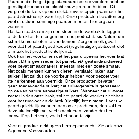
Paarden die lange tijd gestandaardiseerde voeders hebben
genuttigd kunnen een slecht kauw-patroon hebben. Dit
vergroot de kans op een slokdarmverstopping wanneer het
paard structuurrijk voer krijgt. Onze producten bevatten erg
veel structuur; sommige paarden moeten hier erg aan
wennen.
Het kan raadzaam zijn een steen in de voerbak te leggen
of de brokken te mengen met ons product Basic Nature om
schrokken/snel eten te voorkomen. Zorg er in elk geval
voor dat het paard goed kauwt (regelmatige gebitscontrole)
of maak het product lichtelijk nat.
Ook kan het voorkomen dat het paard opeens het voer laat
staan. Dit is geen reden tot paniek:
elk
gestandaardiseerd
voer bevat smaakmakers, meestal met een zoete smaak.
Net zoals mensen kunnen dieren ‘verslaafd’ raken aan
suiker. Het zal dus de voorkeur hebben voor gezoet voer
(te herkennen aan voernijd). Onze producten bevatten
geen toegevoegde suiker; het suikergehalte is gebaseerd
op de van nature aanwezige suikers. Wanneer het ruwvoer
zoeter is dan onze brok, zal het paard de voorkeur hebben
voor het ruwvoer en de brok (tijdelijk) laten staan. Laat uw
paard geleidelijk wennen aan onze producten, dan zal het
deze uiteindelijk met veel smaak eten, zonder dat het
‘aanvalt’ op het voer; zoals het hoort te zijn.
Voor dit product geldt geen herroepingsrecht. Zie ook onze
Algemene Voorwaarden.