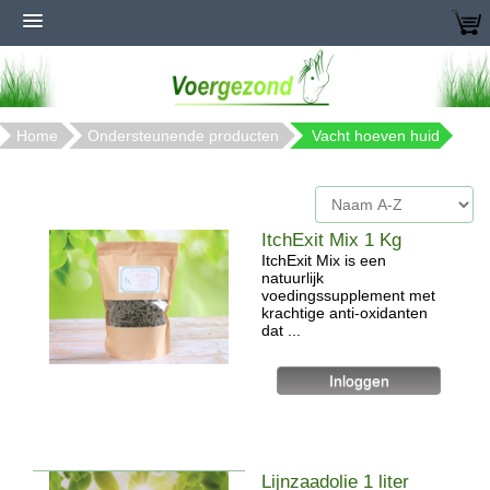
Home
Ondersteunende producten
Vacht hoeven huid
ItchExit Mix 1 Kg
ItchExit Mix is een
natuurlijk
voedingssupplement met
krachtige anti-oxidanten
dat ...
Lijnzaadolie 1 liter