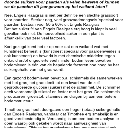
door de suikers voor paarden als velen beweren of kunnen
we de paarden dit jaar gewoon op het weiland laten?
Nee, Engels Raaigras is niet per definitie een slechte grassoort
voor paarden. Sterker nog, veel graszaadmengsels ‘speciaal voor
paarden’ bestaan voor 50 á 60% uit Engels Raaigras.
Dat het suiker % van Engels Raaigras erg hoog is klopt in veel
gevallen ook niet. De hoeveelheid suiker in een plant is
afhankelijk van zeer veel factoren.
Kort gezegd komt het er op neer dat een weiland wat met
kunstmest bemest is (kunstmest speciaal voor paardenweides is
ook kunstmest) en bewerkt is met chemische middelen tegen
onkruid en/of ongedierte veel minder bodemleven bevat en
bodemleven is één van de bepalende factoren hoe hoog bv het
suikergehalte van het gras wordt.
Een gezond bodemleven bevat o.a. schimmels die samenwerken
met het gras; het gras deelt tot een kwart van de zelf
geproduceerde glucose (suiker) met de schimmel. De schimmel
deelt voornamelijk stikstof en fosfor met het gras. De schimmels
produceren groeistof, vitamines en dragen bij aan een betere
bodemstructuur.
Timothee gras heeft doorgaans een hoger (totaal) suikergehalte
dan Engels Raaigras, vandaar dat Timothee erg smakelijk is en
goed vorstbestendig is. Verstandig is om een bodem analyse te
doen waarbij ook gekeken wordt naar aanwezigheid van
bodemleven. Tijdens het groeiseizoen kan men eventueel ook